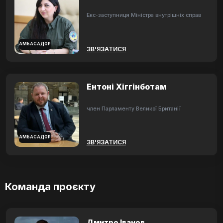
Екс-заступниця Міністра внутрішніх справ
АМБАСАДОР
ЗВ'ЯЗАТИСЯ
Ентоні Хіггінботам
член Парламенту Великої Британії
АМБАСАДОР
ЗВ'ЯЗАТИСЯ
Команда проєкту
Дмитро Іванов