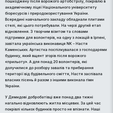
пошкоджену після ворожого артобстрілу, покрівлю в
академічному ліцеї Національного університету
біоресурсів і природокористування України.
Всередині навчального закладу обладнали плитами
стелі, які цього потребували. На черзі другий етап
відновлення. З творчим візитом та словами
підтримки для волонтерів, на одну з локацій в Ірпені,
завітала українська виконавиця NK – Настя
Каменських. Артистка поспілкувалася з господарями
будинку, який вщент згорів після ворожого
«прильоту». А для понад 20 волонтерів, які
долучилися до розбору завалів та прибирання
території від будівельного сміття, Настя заспівала
власних пісень й разом з іншими виконала гімн
України.
У Демидові добробатівці вже понад два тижні
нагально відновлюють житла місцевих. За цей час
покрівлі кількох будинків просто не впізнати. Наші