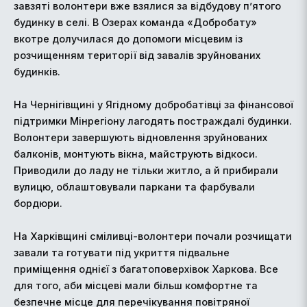
завзяті волонтери вже взялися за відбудову п’ятого
будинку в селі. В Озерах команда «Добробату»
вкотре долучилася до допомоги місцевим із
розчищенням території від завалів зруйнованих
будинків.
На Чернігівщині у Ягідному добробатівці за фінансової
підтримки Мінрегіону лагодять постраждалі будинки.
Волонтери завершують відновлення зруйнованих
балконів, монтують вікна, майструють відкоси.
Приводили до ладу не тільки житло, а й прибирали
вулицю, облаштовували паркани та фарбували
бордюри.
На Харківщині сміливці-волонтери почали розчищати
завали та готувати під укриття підвальне
приміщення однієї з багатоповерхівок Харкова. Все
для того, аби місцеві мали більш комфортне та
безпечне місце для перечікування повітряної