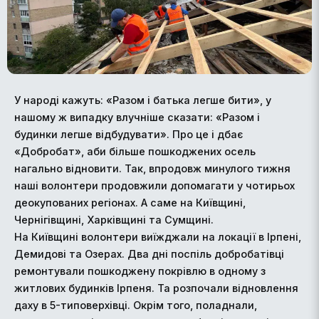
У народі кажуть: «Разом і батька легше бити», у
нашому ж випадку влучніше сказати: «Разом і
будинки легше відбудувати». Про це і дбає
«Добробат», аби більше пошкоджених осель
нагально відновити. Так, впродовж минулого тижня
наші волонтери продовжили допомагати у чотирьох
деокупованих регіонах. А саме на Київщині,
Чернігівщині, Харківщині та Сумщині.
На Київщині волонтери виїжджали на локації в Ірпені,
Демидові та Озерах. Два дні поспіль добробатівці
ремонтували пошкоджену покрівлю в одному з
житлових будинків Ірпеня. Та розпочали відновлення
даху в 5-типоверхівці. Окрім того, поладнали,