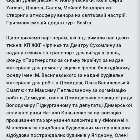
«Культурний десант». Його учасники: Коля Серга,
Yarmak, Даніель Салем, Мойсей Бондаренко
створили атмосферу вечора на святковий настрій.
Приємних емоцій додав і гурт Sestra.
Щиро дякуємо партнерам, які підтримали нас цього
тижня: КП ЖКГ «Ірпінь» та Дмитру Сухомлину за
надану техніку та транспорт для виїзду в Ірпінь,
Фонду «Партнерство за сильну Україну» за надані
матеріали для ремонту ліцею в Ірпені, благодійному
фонду імені М. Василевського за надані будівельні
матеріали для робіт в Демидові, Ользі Василевській-
Смаглюк та Максиму Петльованому за організацію
робіт в Демидові, голові Демидівської селищної ради
Володимиру Підкурганному та депутатці Димерської
селищної ради Наталії Кальченко за організацію
проживання та харчування волонтерів у «Morewell»,
Мінрегіону за придбання будівельних матеріалів для
відбудови постраждалих будинків у Ягідному, Олені