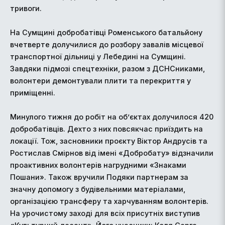
тривоги.
На Сумщині добробатівці Роменського батальйону
вчетверте долучилися до розбору завалів місцевої
транспортної дільниці у Лебедині на Сумщині.
Завдяки підмозі спецтехніки, разом з ДСНСниками,
волонтери демонтували плити та перекриття у
приміщенні.
Минулого тижня до робіт на об’єктах долучилося 420
добробатівців. Дехто з них повсякчас приїздить на
локації. Тож, засновники проєкту Віктор Андрусів та
Ростислав Смірнов від імені «Добробату» відзначили
проактивних волонтерів нагрудними «Знаками
Пошани». Також вручили Подяки партнерам за
значну допомогу з будівельними матеріалами,
організацією трансферу та харчуванням волонтерів.
На урочистому заході для всіх присутніх виступив