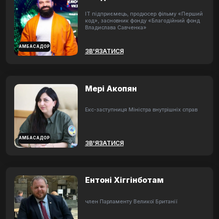
ІТ підприємець, продюсер фільму «Перший
код», засновник фонду «Благодійний фонд
Владислава Савченка»
АМБАСАДОР
ЗВ'ЯЗАТИСЯ
Мері Акопян
Екс-заступниця Міністра внутрішніх справ
АМБАСАДОР
ЗВ'ЯЗАТИСЯ
Ентоні Хіггінботам
член Парламенту Великої Британії