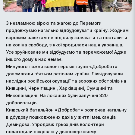
З незламною вірою та жагою до Перемоги
продовжуємо нагально відбудовувати країну. Жодним
ворожим ракетам не під силу залякати та поставити
на коліна свободу, з якої зродилася нація українців.
Усе зруйноване ми відбудуємо та переможемо! Адже
іншого дому в нас немає.
Минулого тижня волонтерські групи «Добробат»
допомагали п’ятьом регіонам країни. Ліквідовували
наслідки російської окупації та ворожих обстрілів на
Київщині, Чернігівщині, Харківщині, Сумщині та
Миколаївщині. На локаціях були залучені 320
добровольців.
Київський батальйон «Добробат» розпочав нагальну
відбудову пошкоджених дахів у житлі мешканців
Демидова. Упродовж трьох днів волонтери
полагодили покрівлю у двоповерховому