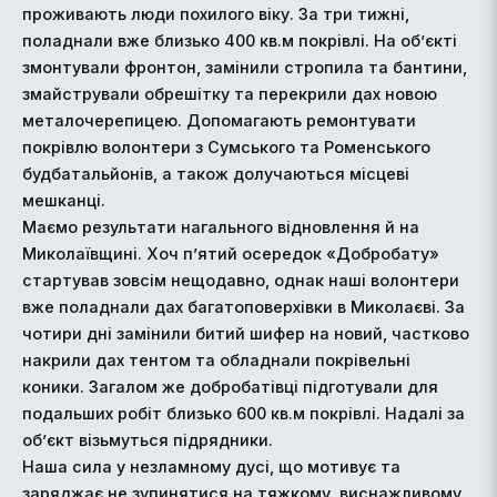
проживають люди похилого віку. За три тижні,
поладнали вже близько 400 кв.м покрівлі. На об’єкті
змонтували фронтон, замінили стропила та бантини,
змайстрували обрешітку та перекрили дах новою
металочерепицею. Допомагають ремонтувати
покрівлю волонтери з Сумського та Роменського
будбатальйонів, а також долучаються місцеві
мешканці.
Маємо результати нагального відновлення й на
Миколаївщині. Хоч п’ятий осередок «Добробату»
стартував зовсім нещодавно, однак наші волонтери
вже поладнали дах багатоповерхівки в Миколаєві. За
чотири дні замінили битий шифер на новий, частково
накрили дах тентом та обладнали покрівельні
коники. Загалом же добробатівці підготували для
подальших робіт близько 600 кв.м покрівлі. Надалі за
об’єкт візьмуться підрядники.
Наша сила у незламному дусі, що мотивує та
заряджає не зупинятися на тяжкому, виснажливому