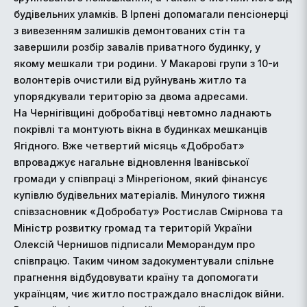
будівельних уламків. В Ірпені допомагали пенсіонерці
з вивезенням залишків демонтованих стін та
завершили розбір завалів приватного будинку, у
якому мешкали три родини. У Макарові групи з 10-и
волонтерів очистили від руйнувань житло та
упорядкували територію за двома адресами.
На Чернігівщині добробатівці невтомно ладнають
покрівлі та монтують вікна в будинках мешканців
Ягідного. Вже четвертий місяць «Добробат»
впроваджує нагальне відновлення Іванівської
громади у співпраці з Мінрегіоном, який фінансує
купівлю будівельних матеріалів. Минулого тижня
співзасновник «Добробату» Ростислав Смірнова та
Міністр розвитку громад та територій України
Олексій Чернишов підписали Меморандум про
співпрацю. Таким чином задокументували спільне
прагнення відбудовувати країну та допомогати
українцям, чиє житло постраждало внаслідок війни.