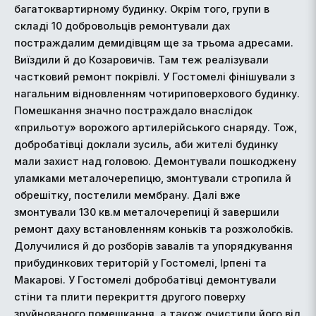
багатоквартирному будинку. Окрім того, групи в
складі 10 добровольців ремонтували дах
постраждалим демидівцям ще за трьома адресами.
Виїздили й до Козаровичів. Там теж реалізували
частковий ремонт покрівлі. У Гостомелі фінішували з
нагальним відновленням чотириповерхового будинку.
Помешкання значно постраждало внаслідок
«прильоту» ворожого артилерійського снаряду. Тож,
добробатівці доклали зусиль, аби жителі будинку
мали захист над головою. Демонтували пошкоджену
уламками металочерепицю, змонтували стропила й
обрешітку, постелили мембрану. Далі вже
змонтували 130 кв.м металочерепиці й завершили
ремонт даху встановленням коньків та розжолобків.
Долучилися й до розборів завалів та упорядкування
прибудинкових територій у Гостомелі, Ірпені та
Макарові. У Гостомелі добробатівці демонтували
стіни та плити перекриття другого поверху
зруйнованого помешкання, а також очистили його від