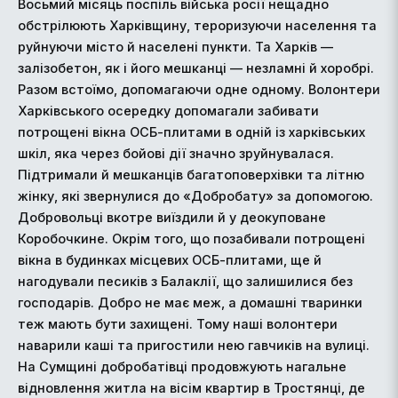
Восьмий місяць поспіль війська росії нещадно
обстрілюють Харківщину, тероризуючи населення та
руйнуючи місто й населені пункти. Та Харків —
залізобетон, як і його мешканці — незламні й хоробрі.
Разом встоїмо, допомагаючи одне одному. Волонтери
Харківського осередку допомагали забивати
потрощені вікна ОСБ-плитами в одній із харківських
шкіл, яка через бойові дії значно зруйнувалася.
Підтримали й мешканців багатоповерхівки та літню
жінку, які звернулися до «Добробату» за допомогою.
Добровольці вкотре виїздили й у деокуповане
Коробочкине. Окрім того, що позабивали потрощені
вікна в будинках місцевих ОСБ-плитами, ще й
нагодували песиків з Балаклії, що залишилися без
господарів. Добро не має меж, а домашні тваринки
теж мають бути захищені. Тому наші волонтери
наварили каші та пригостили нею гавчиків на вулиці.
На Сумщині добробатівці продовжують нагальне
відновлення житла на вісім квартир в Тростянці, де