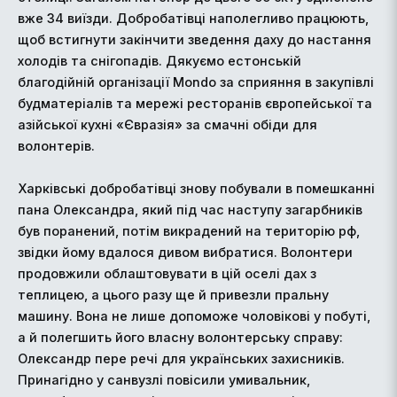
вже 34 виїзди. Добробатівці наполегливо працюють,
щоб встигнути закінчити зведення даху до настання
холодів та снігопадів. Дякуємо естонській
благодійній організації Mondo за сприяння в закупівлі
будматеріалів та мережі ресторанів європейської та
азійської кухні «Євразія» за смачні обіди для
волонтерів.
Харківські добробатівці знову побували в помешканні
пана Олександра, який під час наступу загарбників
був поранений, потім викрадений на територію рф,
звідки йому вдалося дивом вибратися. Волонтери
продовжили облаштовувати в цій оселі дах з
теплицею, а цього разу ще й привезли пральну
машину. Вона не лише допоможе чоловікові у побуті,
а й полегшить його власну волонтерську справу:
Олександр пере речі для українських захисників.
Принагідно у санвузлі повісили умивальник,