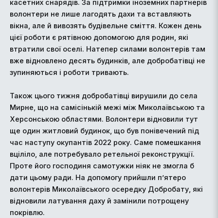
касетних снарядів. За підтримки іноземних партнерів
волонтери не лише лагодять дахи та вставляють
вікна, але й вивозять будівельне сміття. Кожен день
цієї роботи є рятівною допомогою для родин, які
втратили свої оселі. Натепер силами волонтерів там
вже відновлено десять будинків, але добробатівці не
зупиняються і роботи тривають.
Також цього тижня добробатівці вирушили до села
Мирне, що на самісінькій межі між Миколаївською та
Херсонською областями. Волонтери відновили тут
ще один житловий будинок, що був понівечений під
час наступу окупантів 2022 року. Саме помешкання
вціліло, але потребувало ретельної реконструкції.
Проте його господиня самотужки ніяк не змогла б
дати цьому ради. На допомогу прийшли п’ятеро
волонтерів Миколаївського осередку Добробату, які
відновили латування даху й замінили потрощену
покрівлю.