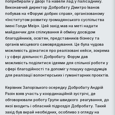
поприбирали у дворі та навели лад у палісаднику.
Виконавчий директор Добробату Дмитро Іванов
побував на «Форумі добрих справ», організованому
«Інститутом розвитку громадянського суспільства
імені Голди Меїр». Цей захід мав на меті надати
майданчик для спілкування й обміну досвідом
благодійників, освітян, представників бізнесу та
органів місцевого самоврядування. Це була чудова
можливість дізнатися про реалізовані кейси, зокрема
і у сфері діяльності Добробату. Форум дав
можливість поділитися ідеями для спільної роботи у
сфері благодійності та допоміг у пошуку однодумців
для реалізації волонтерських і гуманітарних проєктів.
Керівник Запорізького осередку Добробату Андрій
Разін взяв участь у координаційній зустрічі, де
обговорювали роботу Групи швидкого реагування, до
якої входить і обласний підрозділ Добробату. Такий
захід був вкрай необхідних, особливо з огляду на