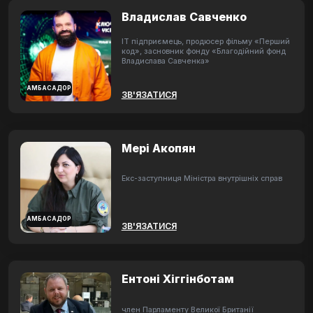
Владислав Савченко
ІТ підприємець, продюсер фільму «Перший
код», засновник фонду «Благодійний фонд
Владислава Савченка»
АМБАСАДОР
ЗВ'ЯЗАТИСЯ
Мері Акопян
Екс-заступниця Міністра внутрішніх справ
АМБАСАДОР
ЗВ'ЯЗАТИСЯ
Ентоні Хіггінботам
член Парламенту Великої Британії