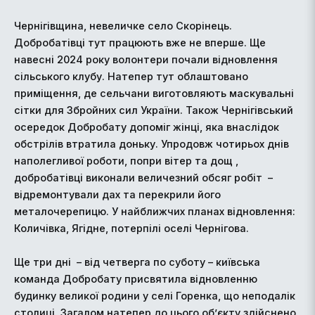
Чернігівщина, невеличке село Скорінець.
Добробатівці тут працюють вже не вперше. Ще
навесні 2024 року волонтери почали відновлення
сільського клубу. Натепер тут облаштовано
приміщення, де сельчани виготовляють маскувальні
сітки для Збройних сил України. Також Чернігівський
осередок Добробату допоміг жінці, яка внаслідок
обстрілів втратила доньку. Упродовж чотирьох днів
наполегливої роботи, попри вітер та дощ ,
добробатівці виконали величезний обсяг робіт –
відремонтували дах та перекрили його
металочерепицю. У найближчих планах відновлення:
Количівка, Ягідне, потерпілі оселі Чернігова.
Ще три дні – від четверга по суботу – київська
команда Добробату присвятила відновленню
будинку великої родини у селі Горенка, що неподалік
столиці. Загалом натепер до цього об’єкту здійснено