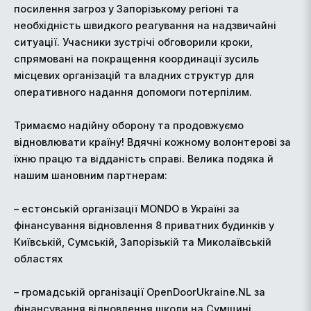
посилення загроз у Запорізькому регіоні та
необхідність швидкого реагування на надзвичайні
ситуації. Учасники зустрічі обговорили кроки,
спрямовані на покращення координації зусиль
місцевих організацій та владних структур для
оперативного надання допомоги потерпілим.
Тримаємо надійну оборону та продовжуємо
відновлювати країну! Вдячні кожному волонтерові за
їхню працю та відданість справі. Велика подяка й
нашим шановним партнерам:
– естонській організації MONDO в Україні за
фінансування відновлення 8 приватних будинків у
Київській, Сумській, Запорізькій та Миколаївській
областях
– громадській організації OpenDoorUkraine.NL за
фінансування відновлення школи на Сумщині