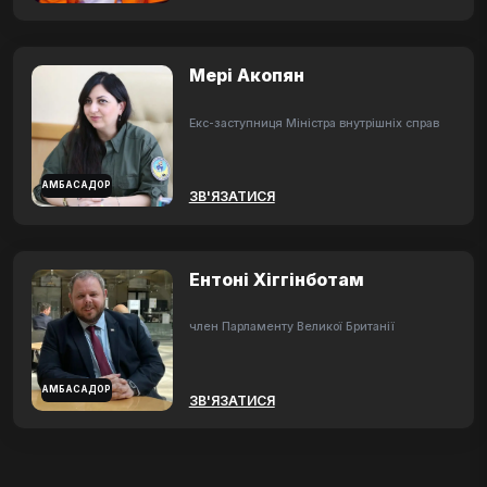
Мері Акопян
Екс-заступниця Міністра внутрішніх справ
АМБАСАДОР
ЗВ'ЯЗАТИСЯ
Ентоні Хіггінботам
член Парламенту Великої Британії
АМБАСАДОР
ЗВ'ЯЗАТИСЯ