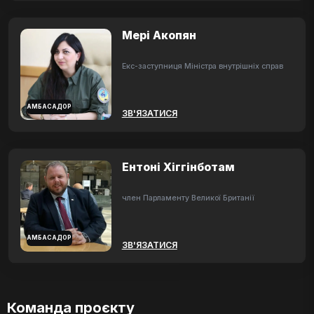
Мері Акопян
Екс-заступниця Міністра внутрішніх справ
АМБАСАДОР
ЗВ'ЯЗАТИСЯ
Ентоні Хіггінботам
член Парламенту Великої Британії
АМБАСАДОР
ЗВ'ЯЗАТИСЯ
Команда проєкту