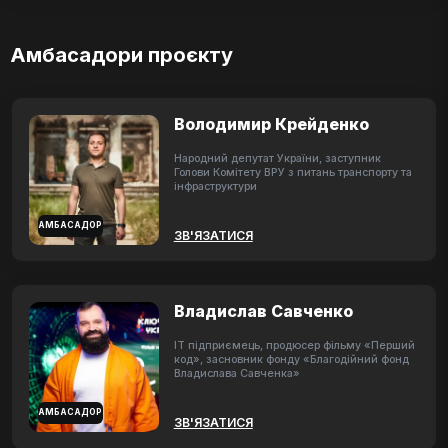
Амбасадори проєкту
Володимир Крейденко
Народний депутат України, заступник
Голови Комітету ВРУ з питань транспорту та
інфраструктури
АМБАСАДОР
ЗВ'ЯЗАТИСЯ
Владислав Савченко
ІТ підприємець, продюсер фільму «Перший
код», засновник фонду «Благодійний фонд
Владислава Савченка»
АМБАСАДОР
ЗВ'ЯЗАТИСЯ