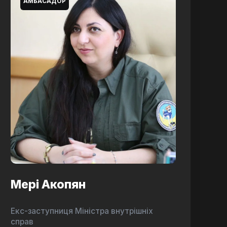
АМБАСАДОР
Мері Акопян
Екс-заступниця Міністра внутрішніх
справ