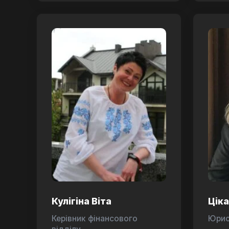
Кулігіна Віта
Цік
Керівник фінансового
Юри