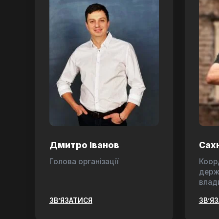
Дмитро Іванов
Сах
Голова організації
Коор
держ
влад
ЗВ’ЯЗАТИСЯ
ЗВ’Я