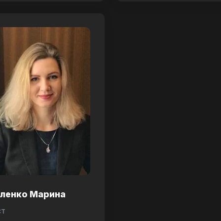
аленко Марина
ст