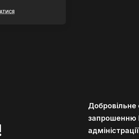
ЗАТИСЯ
Добровільне
запрошенню К
!
адміністраці