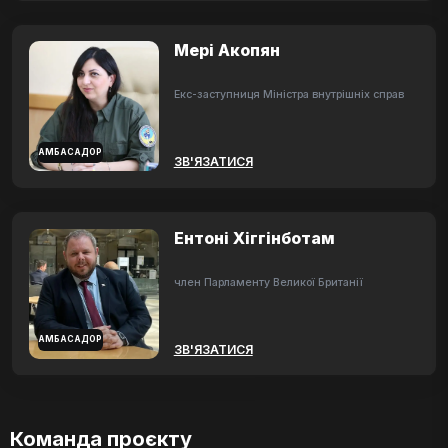
Мері Акопян
Екс-заступниця Міністра внутрішніх справ
АМБАСАДОР
ЗВ'ЯЗАТИСЯ
Ентоні Хіггінботам
член Парламенту Великої Британії
АМБАСАДОР
ЗВ'ЯЗАТИСЯ
Команда проєкту