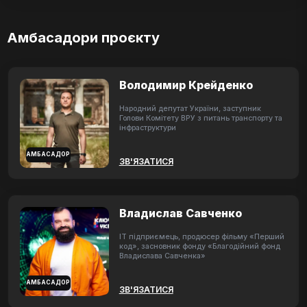
Амбасадори проєкту
Володимир Крейденко
Народний депутат України, заступник
Голови Комітету ВРУ з питань транспорту та
інфраструктури
АМБАСАДОР
ЗВ'ЯЗАТИСЯ
Владислав Савченко
ІТ підприємець, продюсер фільму «Перший
код», засновник фонду «Благодійний фонд
Владислава Савченка»
АМБАСАДОР
ЗВ'ЯЗАТИСЯ