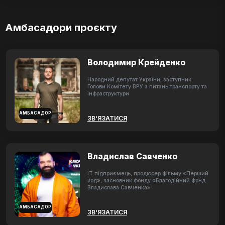
Амбасадори проєкту
Володимир Крейденко
Народний депутат України, заступник
Голови Комітету ВРУ з питань транспорту та
інфраструктури
АМБАСАДОР
ЗВ'ЯЗАТИСЯ
Владислав Савченко
ІТ підприємець, продюсер фільму «Перший
код», засновник фонду «Благодійний фонд
Владислава Савченка»
АМБАСАДОР
ЗВ'ЯЗАТИСЯ