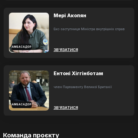
Мері Акопян
Екс-заступниця Міністра внутрішніх справ
АМБАСАДОР
ЗВ'ЯЗАТИСЯ
Ентоні Хіггінботам
член Парламенту Великої Британії
АМБАСАДОР
ЗВ'ЯЗАТИСЯ
Команда проєкту