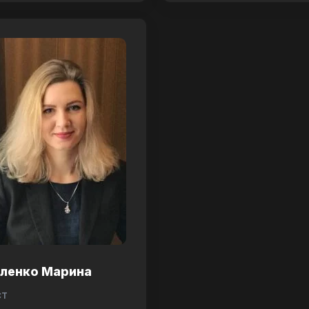
аленко Марина
ст