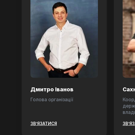
Дмитро Іванов
Сах
Голова організації
Коор
держ
влад
ЗВ’ЯЗАТИСЯ
ЗВ’Я