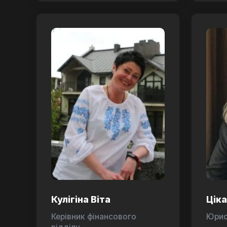
Кулігіна Віта
Цік
Керівник фінансового
Юри