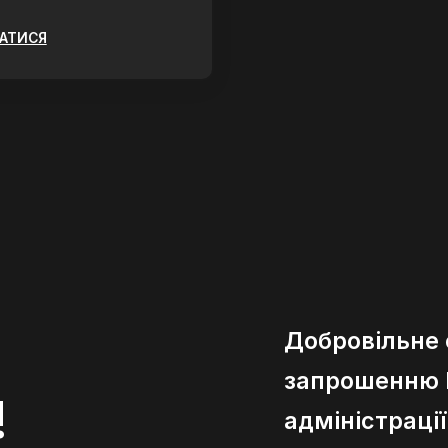
ЗАТИСЯ
Добровільне
запрошенню К
!
адміністраці