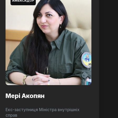
АМБАСАДОР
Мері Акопян
Екс-заступниця Міністра внутрішніх
справ