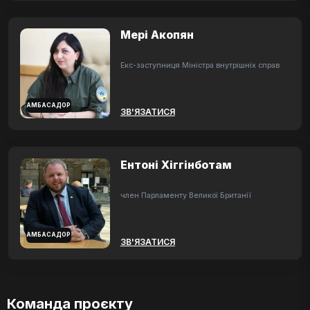
Мері Акопян
Екс-заступниця Міністра внутрішніх справ
АМБАСАДОР
ЗВ'ЯЗАТИСЯ
Ентоні Хіггінботам
член Парламенту Великої Британії
АМБАСАДОР
ЗВ'ЯЗАТИСЯ
Команда проєкту