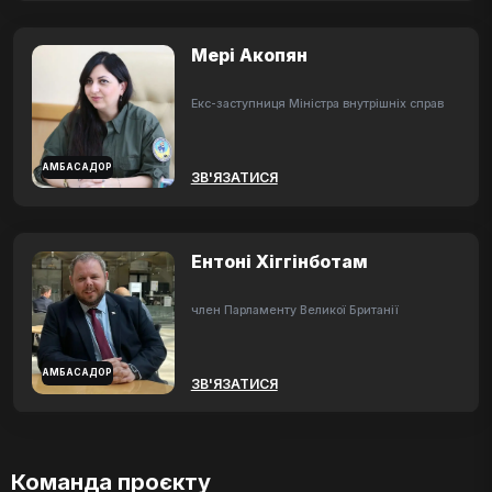
Мері Акопян
Екс-заступниця Міністра внутрішніх справ
АМБАСАДОР
ЗВ'ЯЗАТИСЯ
Ентоні Хіггінботам
член Парламенту Великої Британії
АМБАСАДОР
ЗВ'ЯЗАТИСЯ
Команда проєкту