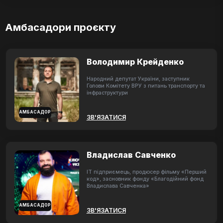
Амбасадори проєкту
Володимир Крейденко
Народний депутат України, заступник
Голови Комітету ВРУ з питань транспорту та
інфраструктури
АМБАСАДОР
ЗВ'ЯЗАТИСЯ
Владислав Савченко
ІТ підприємець, продюсер фільму «Перший
код», засновник фонду «Благодійний фонд
Владислава Савченка»
АМБАСАДОР
ЗВ'ЯЗАТИСЯ