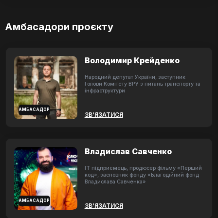
Амбасадори проєкту
Володимир Крейденко
Народний депутат України, заступник
Голови Комітету ВРУ з питань транспорту та
інфраструктури
АМБАСАДОР
ЗВ'ЯЗАТИСЯ
Владислав Савченко
ІТ підприємець, продюсер фільму «Перший
код», засновник фонду «Благодійний фонд
Владислава Савченка»
АМБАСАДОР
ЗВ'ЯЗАТИСЯ