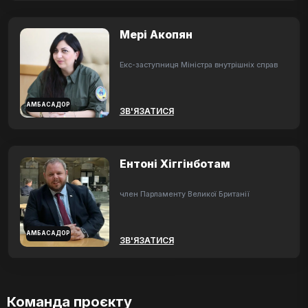
Мері Акопян
Екс-заступниця Міністра внутрішніх справ
АМБАСАДОР
ЗВ'ЯЗАТИСЯ
Ентоні Хіггінботам
член Парламенту Великої Британії
АМБАСАДОР
ЗВ'ЯЗАТИСЯ
Команда проєкту