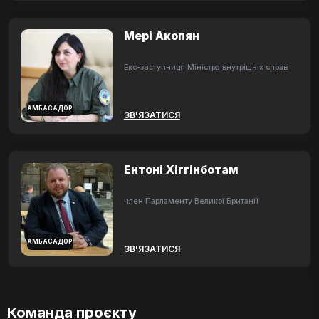
Мері Акопян
Екс-заступниця Міністра внутрішніх справ
АМБАСАДОР
ЗВ'ЯЗАТИСЯ
Ентоні Хіггінботам
член Парламенту Великої Британії
АМБАСАДОР
ЗВ'ЯЗАТИСЯ
Команда проєкту