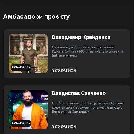
Амбасадори проєкту
Володимир Крейденко
Народний депутат України, заступник
Голови Комітету ВРУ з питань транспорту та
інфраструктури
АМБАСАДОР
ЗВ'ЯЗАТИСЯ
Владислав Савченко
ІТ підприємець, продюсер фільму «Перший
код», засновник фонду «Благодійний фонд
Владислава Савченка»
АМБАСАДОР
ЗВ'ЯЗАТИСЯ