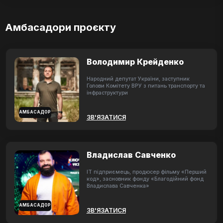
Амбасадори проєкту
Володимир Крейденко
Народний депутат України, заступник
Голови Комітету ВРУ з питань транспорту та
інфраструктури
АМБАСАДОР
ЗВ'ЯЗАТИСЯ
Владислав Савченко
ІТ підприємець, продюсер фільму «Перший
код», засновник фонду «Благодійний фонд
Владислава Савченка»
АМБАСАДОР
ЗВ'ЯЗАТИСЯ