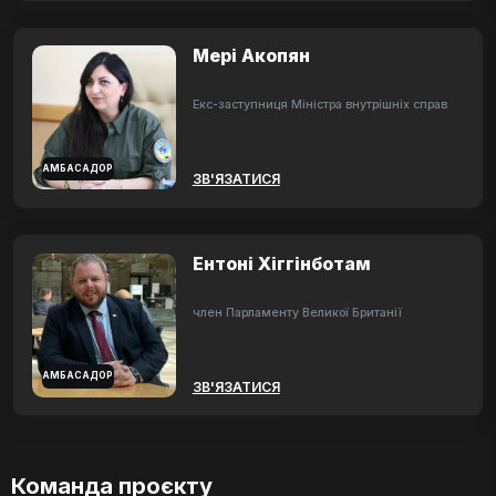
Мері Акопян
Екс-заступниця Міністра внутрішніх справ
АМБАСАДОР
ЗВ'ЯЗАТИСЯ
Ентоні Хіггінботам
член Парламенту Великої Британії
АМБАСАДОР
ЗВ'ЯЗАТИСЯ
Команда проєкту