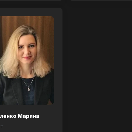
аленко Марина
ст