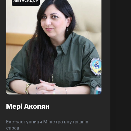
АМБАСАДОР
Мері Акопян
Екс-заступниця Міністра внутрішніх
справ