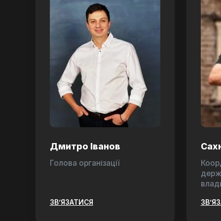
Дмитро Іванов
Сах
Голова організації
Коор
держ
влад
ЗВ’ЯЗАТИСЯ
ЗВ’Я