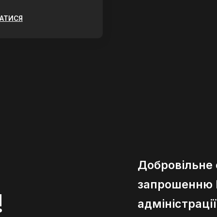
ЗАТИСЯ
Добровільне
запрошенню К
!
адміністраці