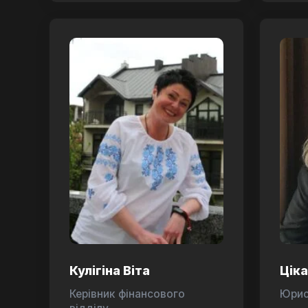
Кулігіна Віта
Цік
Керівник фінансового
Юри