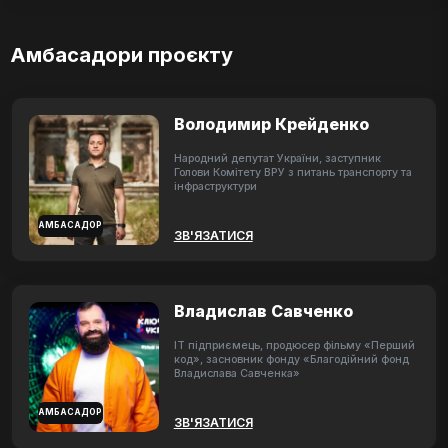
Амбасадори проєкту
Володимир Крейденко
Народний депутат України, заступник
Голови Комітету ВРУ з питань транспорту та
інфраструктури
АМБАСАДОР
ЗВ'ЯЗАТИСЯ
Владислав Савченко
ІТ підприємець, продюсер фільму «Перший
код», засновник фонду «Благодійний фонд
Владислава Савченка»
АМБАСАДОР
ЗВ'ЯЗАТИСЯ