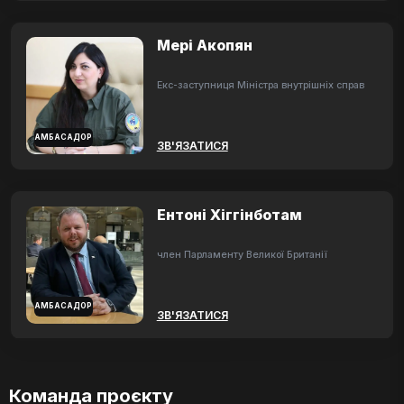
Мері Акопян
Екс-заступниця Міністра внутрішніх справ
АМБАСАДОР
ЗВ'ЯЗАТИСЯ
Ентоні Хіггінботам
член Парламенту Великої Британії
АМБАСАДОР
ЗВ'ЯЗАТИСЯ
Команда проєкту