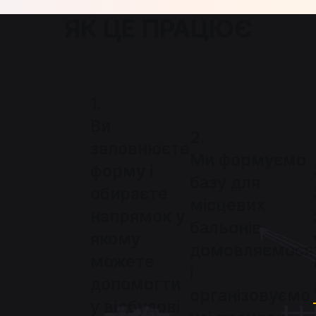
ЯК ЦЕ ПРАЦЮЄ
1.
Ви
2.
заповнюєте
Ми формуємо
форму і
базу для
обираєте
місцевих
напрямок у
бальонів,
якому
домовляємося
можете
і
допомогти
організовуємо
у відбудові