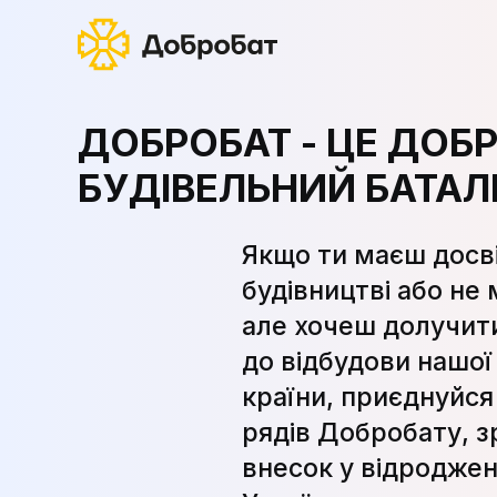
ДОБРОБАТ - ЦЕ ДОБ
БУДІВЕЛЬНИЙ БАТАЛ
Якщо ти маєш досві
будівництві або не
але хочеш долучит
до відбудови нашої
країни, приєднуйся
рядів Добробату, з
внесок у відродже