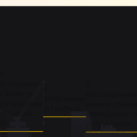
3.
Зв’язуємося
5.
4.
з Вами та
Насолоджуєм
Запускаємо
узгоджуємо
нашою спільн
усі роботи.
подальші
співпрацею т
дії.
результатом.