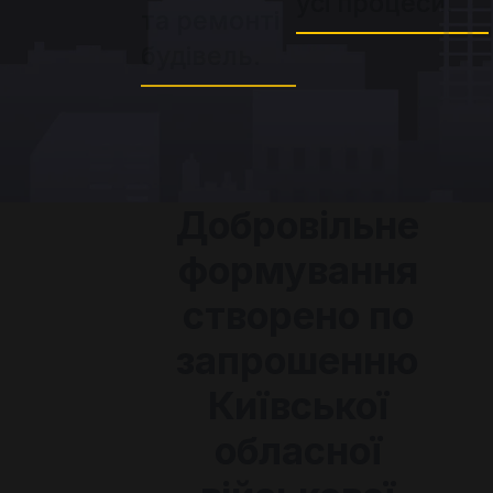
усі процеси.
та ремонті
будівель.
Добровільне
формування
створено по
запрошенню
Київської
обласної