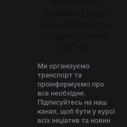
військової
адміністрації
для допомоги
підрозділам
ДСНС.
Ми організуємо
транспорт та
проінформуємо про
все необхідне.
Підписуйтесь на наш
канал, щоб бути у курсі
всіх ініціатив та новин