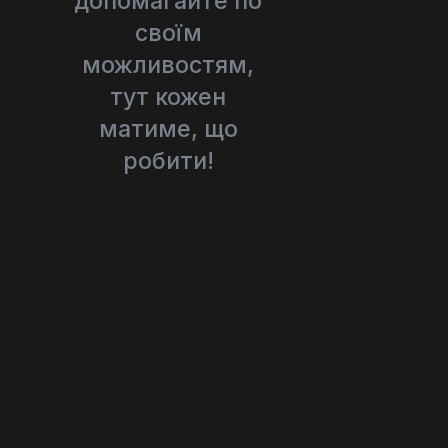
допомагайте по
своїм
можливостям,
тут кожен
матиме, що
робити!