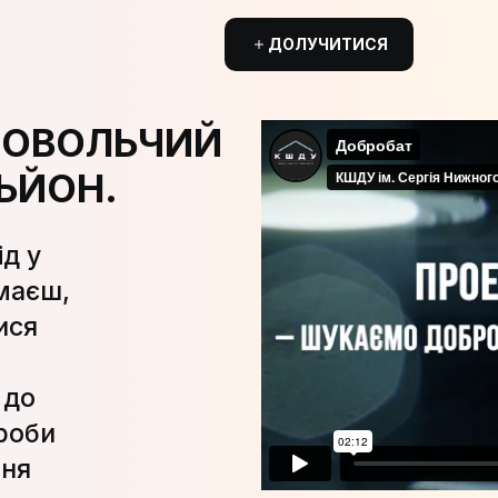
ДОЛУЧИТИСЯ
РОВОЛЬЧИЙ
ЬЙОН.
д у
 маєш,
ися
 до
роби
ння