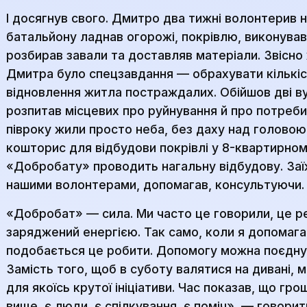
І досягнув свого. Дмитро два тижні волонтерив на
батальйону ладнав огорожі, покрівлю, виконува
розбирав завали та доставляв матеріали. Звісно ж
Дмитра було спецзавдання — обрахувати кількіс
відновлення житла постраждалих. Обійшов дві ву
розпитав місцевих про руйнування й про потреби.
півроку жили просто неба, без даху над головою.
кошторис для відбудови покрівлі у 8-квартирному
«Добробату» проводить нагальну відбудову. Заї
нашими волонтерами, допомагав, консультуючи.
«Добробат» — сила. Ми часто це говорили, це р
заряджений енергією. Так само, коли я допомаг
подобається це робити. Допомогу можна поєднув
Замість того, щоб в суботу валятися на дивані,
для якоїсь крутої ініціативи. Час показав, що гр
вище, є люди, є спілкування, є поміч», — говори