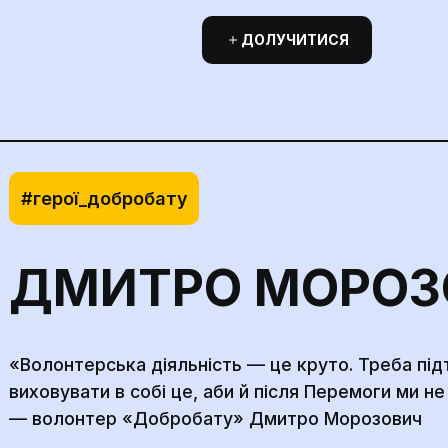
ДОЛУЧИТИСЯ
#герої_добробату
ДМИТРО МОРОЗ
«Волонтерська діяльність — це круто. Треба пі
виховувати в собі це, аби й після Перемоги ми н
— волонтер «Добробату» Дмитро Морозович