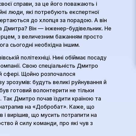
оєї справи, за це його поважають і
айні люди, які потребують експертної
ертаються до хлопця за порадою. А він
ла Дмитра? Він — інженер-будівельник. Не
серцем, з величезним бажанням просто
ога сьогодні необхідна іншим.
івській політехніці. Нині обіймає посаду
компанії. Свою спеціальність Дмитро
ій сфері. Щойно розпочалося
у зрозумів: будуть великі руйнування й
 був готовий волонтерити не тільки
. Так Дмитро почав їздити країною та
 натрапив на «Добробат». Каже, що
в і вирішив, що мусить потрапити на
ство й силу команди, про які чув з