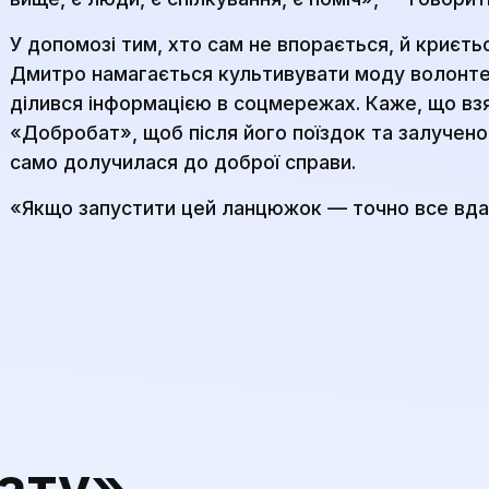
У допомозі тим, хто сам не впорається, й криєть
Дмитро намагається культивувати моду волонтер
ділився інформацією в соцмережах. Каже, що взя
«Добробат», щоб після його поїздок та залучено
само долучилася до доброї справи.
«Якщо запустити цей ланцюжок — точно все вда
ату»