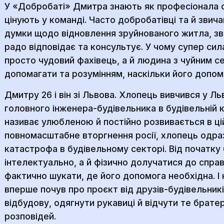
У «Добробаті» Дмитра знають як професіонала св
цінують у команді. Часто добробатівці та й звич
думки щодо відновлення зруйнованого житла, зв
радо відповідає та консультує. У чому супер си
просто чудовий фахівець, а й людина з чуйним 
допомагати та розумінням, наскільки його допом
Дмитру 26 і він зі Львова. Хлопець вивчився у Льв
головного інженера-будівельника в будівельній 
називає улюбленою й постійно розвивається в ц
повномасштабне вторгнення росії, хлопець одраз
катастрофа в будівельному секторі. Від початку
інтелектуально, а й фізично долучатися до справ
фактично шукати, де його допомога необхідна. І
вперше почув про проєкт від друзів-будівельникі
відбудову, одягнути рукавиці й відчути те братер
розповідей.