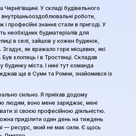
 Чернігівщині. У складі будівельного
в внутрішньооздоблювальні роботи,
 і професійні знання стали в пригоді. У
ть необхідних будматеріалів для
лиці в селі, зайшов у кожен будинок,
 Згадує, як вражало горе місцевих, які
 Був хлопець і в Тростянці. Складав
 будинку міста. І нині тут команда
жджав ще в Суми та Ромни, знайомився із
еально сильно. Я приїхав додому
аю людям, воно мене заряджає, мені
ати зі своєю професійною діяльністю.
 можна приділити один день на тиждень
оші — ресурс, який не має сили. Є щось
ть Дмитро.