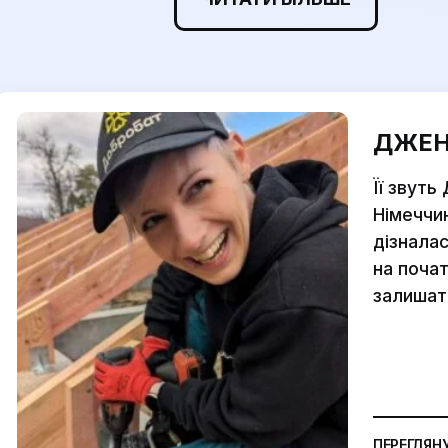
ДЖЕН
Її звуть
Німеччин
дізналас
на почат
залишат.
ПЕРЕГЛЯН