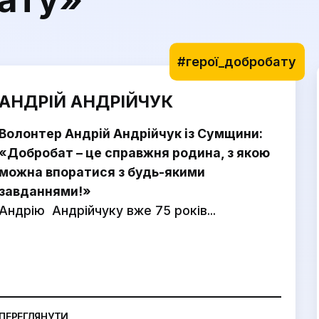
#герої_добробату
АНДРІЙ АНДРІЙЧУК
Волонтер Андрій Андрійчук із Сумщини:
«Добробат – це справжня родина, з якою
можна впоратися з будь-якими
завданнями!»
Андрію Андрійчуку вже 75 років...
ПЕРЕГЛЯНУТИ