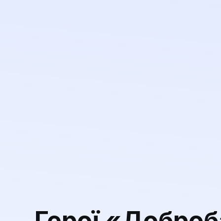
Герої «Доброб