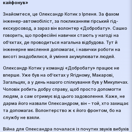
кайфонув»
Знайомтеся, це Олександр Котик з Ірпеня. За фахом
інженер-автомобіліст, за покликанням гірський гід-
екскурсовод, а зараз він волонтер «Добробату». Сашко
говорить, що професійні навички стають у нагоді на
об’єктах, де проводиться нагальна відбудова. Тут й
інженерне мислення допомагає, і навички роботи на
висоті знадобилися, й уміння акумулювати людей.
Олександр Котик у команді «Добробату» працює не
вперше. Уже був на об’єктах у Ягідному, Макарові,
Загальцях, а у день нашого спілкування був у Микуличах.
Чоловік робить добру справу, щоб просто допомогти
людям, а сам отримує від цього задоволення. Каже, не
дарма його назвали Олександром, він – той, хто захищає
та допомагає. Волонтерство ж є його фронтом, бо на
службу не взяли.
Війна для Олександра почалася із почутих звуків вибухів