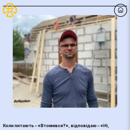
Коли питають – «Втомився?», відповідаю – «Ні,