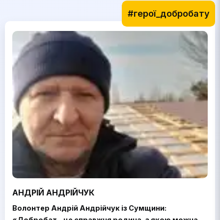
#герої_добробату
АНДРІЙ АНДРІЙЧУК
Волонтер Андрій Андрійчук із Сумщини:
«Добробат – це справжня родина, з якою можна