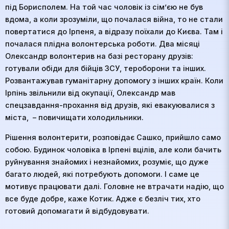
під Борисполем. На той час чоловік із сім’єю не був
вдома, а коли зрозуміли, що почалася війна, то не стали
повертатися до Ірпеня, а відразу поїхали до Києва. Там і
почалася плідна волонтерська роботи. Два місяці
Олександр волонтерив на базі ресторану друзів:
готували обіди для бійців ЗСУ, тероборони та інших.
Розвантажував гуманітарну допомогу з інших країн. Коли
Ірпінь звільнили від окупації, Олександр мав
спецзавдання-прохання від друзів, які евакуювалися з
міста, – повичищати холодильники.
Рішення волонтерити, розповідає Сашко, прийшло само
собою. Будинок чоловіка в Ірпені вцілів, але коли бачить
руйнування знайомих і незнайомих, розуміє, що дуже
багато людей, які потребують допомоги. І саме це
мотивує працювати далі. Головне не втрачати надію, що
все буде добре, каже Котик. Адже є безліч тих, хто
готовий допомагати й відбудовувати.