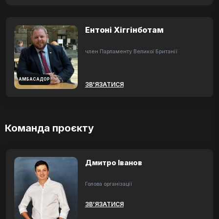
Ентоні Хіггінботам
член Парламенту Великої Британії
АМБАСАДОР
ЗВ'ЯЗАТИСЯ
Команда проєкту
Дмитро Іванов
Голова організації
ЗВ’ЯЗАТИСЯ