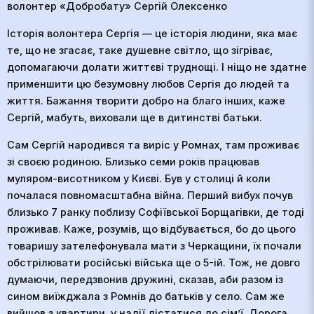
волонтер «Добробату» Сергій Олексенко
Історія волонтера Сергія — це історія людини, яка має
те, що не згасає, таке душевне світло, що зігріває,
допомагаючи долати життєві труднощі. І ніщо не здатне
применшити цю безумовну любов Сергія до людей та
життя. Бажання творити добро на благо інших, каже
Сергій, мабуть, виховали ще в дитинстві батьки.
Сам Сергій народився та виріс у Ромнах, там проживає
зі своєю родиною. Близько семи років працював
муляром-висотником у Києві. Був у столиці й коли
почалася повномасштабна війна. Перший вибух почув
близько 7 ранку поблизу Софіївської Борщагівки, де тоді
проживав. Каже, розумів, що відбувається, бо до цього
товаришу зателефонувала мати з Черкащини, їх почали
обстрілювати російські війська ще о 5-ій. Тож, не довго
думаючи, передзвонив дружині, сказав, аби разом із
сином виїжджала з Ромнів до батьків у село. Сам же
вийшов з квартири, у надії дістатися до сім’ї. Дорога