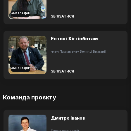
АМБАСАДОР
ЗВ'ЯЗАТИСЯ
Ентоні Хіггінботам
член Парламенту Великої Британії
АМБАСАДОР
ЗВ'ЯЗАТИСЯ
Команда проєкту
Дмитро Іванов
Голова організації