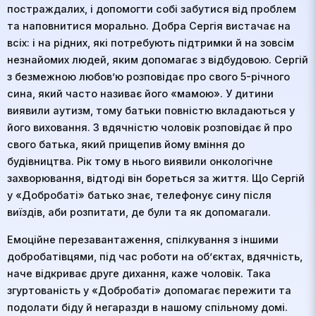
постраждалих, і допомогти собі забутися від проблем
та наповнитися морально. Добра Сергія вистачає на
всіх: і на рідних, які потребують підтримки й на зовсім
незнайомих людей, яким допомагає з відбудовою. Сергій
з безмежною любов’ю розповідає про свого 5-річного
сина, який часто називає його «мамою». У дитини
виявили аутизм, тому батьки повністю вкладаються у
його виховання. З вдячністю чоловік розповідає й про
свого батька, який прищепив йому вміння до
будівництва. Рік тому в нього виявили онкологічне
захворювання, відтоді він бореться за життя. Що Сергій
у «Добробаті» батько знає, телефонує сину після
виїздів, аби розпитати, де були та як допомагали.
Емоційне перезавантаження, спілкування з іншими
добробатівцями, під час роботи на об’єктах, вдячність,
наче відкриває друге дихання, каже чоловік. Така
згуртованість у «Добробаті» допомагає пережити та
подолати біду й негаразди в нашому спільному домі.