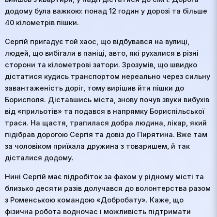
додому була важкою: понад 12 годин у дорозі та більше
40 кілометрів пішки.
Сергій пригадує той хаос, що відбувався на вулиці,
людей, що вибігали в паніці, авто, які рухалися в різні
сторони та кілометрові затори. Зрозумів, що швидко
дістатися кудись транспортом нереально через сильну
завантаженість доріг, тому вирішив йти пішки до
Борисполя. Діставшись міста, знову почув звуки вибухів
від «прильотів» та подався в напрямку Бориспільської
траси. На щастя, трапилася добра людина, лікар, який
підібрав дорогою Сергія та довіз до Пирятина. Вже там
за чоловіком приїхала дружина з товаришем, й так
дісталися додому.
Нині Сергій має підробіток за фахом у рідному місті та
близько десяти разів долучався до волонтерства разом
з Роменською командою «Добробату». Каже, що
фізична робота водночас і можливість підтримати