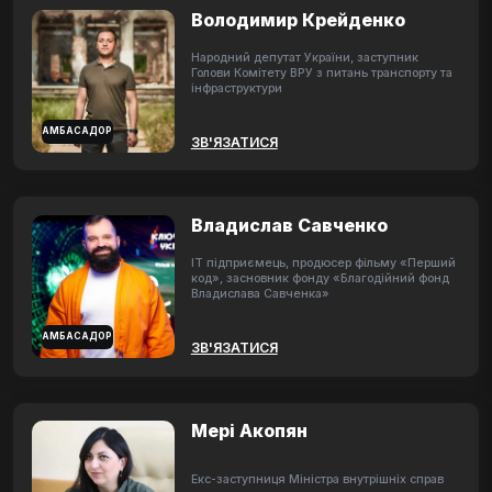
Володимир Крейденко
Народний депутат України, заступник
Голови Комітету ВРУ з питань транспорту та
інфраструктури
АМБАСАДОР
ЗВ'ЯЗАТИСЯ
Владислав Савченко
ІТ підприємець, продюсер фільму «Перший
код», засновник фонду «Благодійний фонд
Владислава Савченка»
АМБАСАДОР
ЗВ'ЯЗАТИСЯ
Мері Акопян
Екс-заступниця Міністра внутрішніх справ