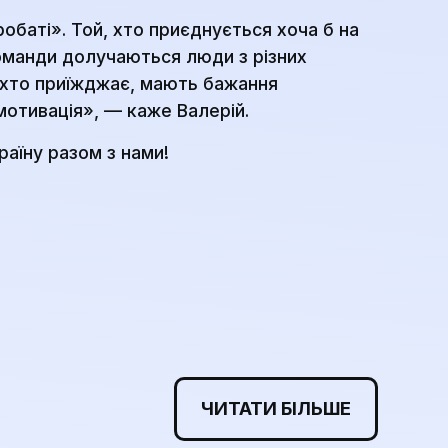
обаті». Той, хто приєднується хоча б на
команди долучаються люди з різних
, хто приїжджає, мають бажання
мотивація», — каже Валерій.
аїну разом з нами!
ЧИТАТИ БІЛЬШЕ