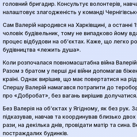
головний бригадир. Консультує волонтерів, навча
налаштовує злагодженість у команді Чернігівськ
Сам Валерій народився на Харківщині, а останні 
чоловік будівельник, тому не випадково йому вд
процес відбудови на об’єктах. Каже, що легко р
будівництва «лежить душа».
Коли розпочалася повномасштабна війна Валерій
Разом з братом у перші дні війни допомагав біже
країні. Однак вирішив, що має повертатися на р
Спершу Валерій намагався потрапити до теробор
про «Добробат», без вагань вирішив долучатися
Без Валерія на об’єктах у Ягідному, як без рук. 
підказував, навчав та координував близько дво
рази, на декілька днів, провідати матір та сина.
постраждалих будинків.