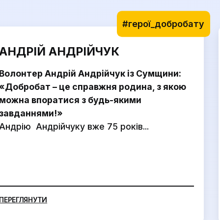
#герої_добробату
АНДРІЙ АНДРІЙЧУК
Волонтер Андрій Андрійчук із Сумщини:
«Добробат – це справжня родина, з якою
можна впоратися з будь-якими
завданнями!»
Андрію Андрійчуку вже 75 років...
ПЕРЕГЛЯНУТИ