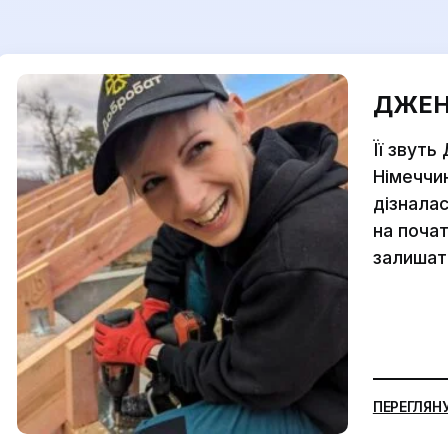
ДЖЕН
Її звуть
Німеччин
дізналас
на почат
залишат.
ПЕРЕГЛЯН