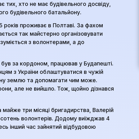
є тих, хто не має будівельного досвіду,
ого будівельного батальйону.
15 років проживає в Полтаві. За фахом
ається так майстерно організовувати
озуміється з волонтерами, а до
 був за кордоном, працював у Будапешті.
нцям з України облаштуватися в чужій
ідну землю та допомагати чим може.
они, але не вийшло. Тож, щойно дізнався
.
За майже три місяці бригадирства, Валерій
х сотень волонтерів. Додому виїжджав 4
 Весь інший час зайнятий відбудовою