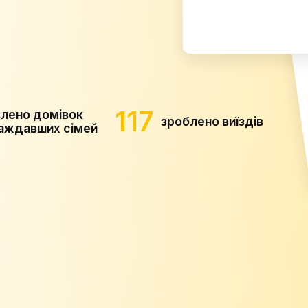
117
влено домівок
зроблено виїздів
аждавших сімей