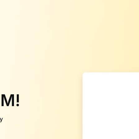
ОМ!
у