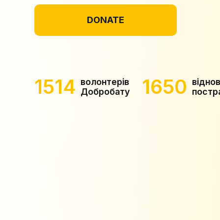
DONATE
1514
1650
волонтерів
відно
Добробату
постр